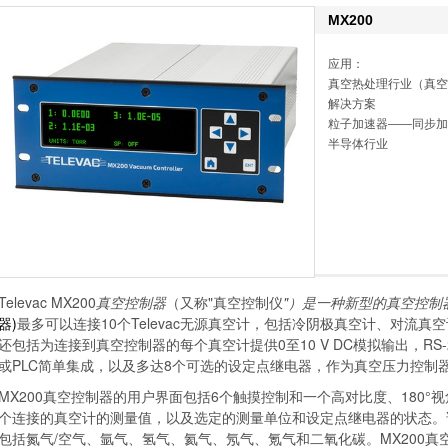
MX200
应用：
真空热处理行业（真空
解决方案
粒子加速器——同步加
半导体行业
Televac MX200
真空控制器
（又称"
真空控制仪
"）是一种新型的真空控制
器
)
最多可以连接10个Televac无源真空计，包括冷阴极真空计、对流
还包括为连接到真空控制器的每个真空计提供0至10 V DC模拟输出，RS-232
或PLC简单集成，以及多达8个可选的设定点继电器，作为真空压力控制
MX200真空控制器的用户界面包括6个触摸控制和一个高对比度、180°视
个连接的真空计的测量值，以及选定的测量单位和设定点继电器的状态。
包括氮气/空气、氩气、氢气、氦气、氖气、氪气和二氧化碳。MX200