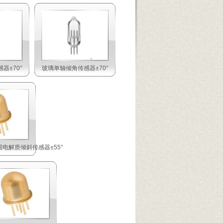
器±70°
玻璃单轴倾角传感器±70°
电解质倾斜传感器±55°